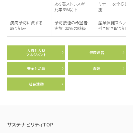
よる高ストレス者
ミナー」を全従業
比率8％以下
施
疾病予防に資する
予防接種の希望者
産業保健スタッフと
取り組み
実施100％の継続
引き続き取り組み
人権と人材
健康経営
マネジメント
安全と品質
調達
社会活動
サステナビリティTOP