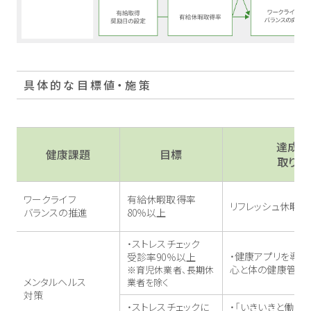
具体的な目標値・施策
達成へ
健康課題
目標
取り組
ワークライフ
有給休暇取得率
リフレッシュ休暇
バランスの推進
80％以上
・ストレスチェック
・健康アプリを導入
受診率90％以上
心と体の健康管理
※育児休業者、長期休
メンタルヘルス
業者を除く
対策
・ストレスチェックに
・「いきいきと働け