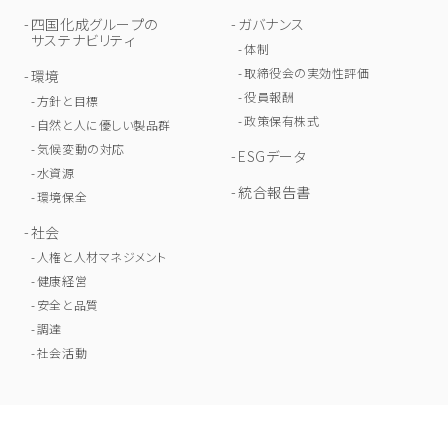
四国化成グループの
ガバナンス
サステナビリティ
体制
取締役会の実効性評価
環境
役員報酬
方針と目標
政策保有株式
自然と人に優しい製品群
気候変動の対応
ESGデータ
水資源
統合報告書
環境保全
社会
人権と人材マネジメント
健康経営
安全と品質
調達
社会活動